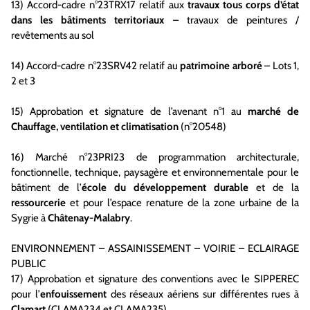
13) Accord-cadre n°23TRX17 relatif aux
travaux tous corps d’état
dans les bâtiments territoriaux
– travaux de peintures /
revêtements au sol
14) Accord-cadre n°23SRV42 relatif au
patrimoine arboré
– Lots 1,
2 et 3
15) Approbation et signature de l’avenant n°1 au
marché de
Chauffage, ventilation et climatisation
(n°20548)
16) Marché n°23PRI23 de programmation architecturale,
fonctionnelle, technique, paysagère et environnementale pour le
bâtiment de l’
école du développement durable
et de la
ressourcerie
et pour l’espace renature de la zone urbaine de la
Sygrie à
Châtenay-Malabry
.
ENVIRONNEMENT – ASSAINISSEMENT – VOIRIE – ECLAIRAGE
PUBLIC
17) Approbation et signature des conventions avec le SIPPEREC
pour l’
enfouissement
des réseaux aériens sur différentes rues à
Clamart
(CLAMA234 et CLAMA235)