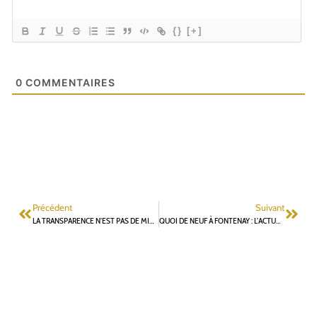
{}
[+]
0
COMMENTAIRES
Précédent
Suivant
LA TRANSPARENCE N’EST PAS DE MISE À FONTENAY : NOUVEAU REFUS DE COMMUNIQUER L’ORGANIGRAMME
QUOI DE NEUF À FONTENAY : L’ACTUALITÉ FONTENAISIENNE EN QUELQUES MINUTES