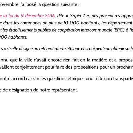
ovembre, j’ai posé la question suivante :
 de la loi du 9 décembre 2016
, dite « Sapin 2 », des procédures approp
ce dans les communes de plus de 10 000 habitants, les départements e
et les établissements publics de coopération intercommunale (EPCI) à fi
000 habitants.
-elle désigné un référent alerte éthique et si oui peut-on obtenir sa le
nnu que la ville n’avait encore rien fait en la matière et a propo
availlent conjointement pour faire des propositions pour un prochai
re accord car sur les questions éthiques une réflexion transpartis
de désignation de notre représentant.