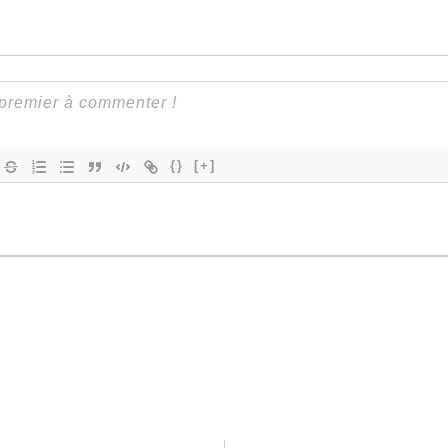
{}
[+]