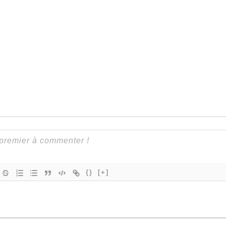
{}
[+]