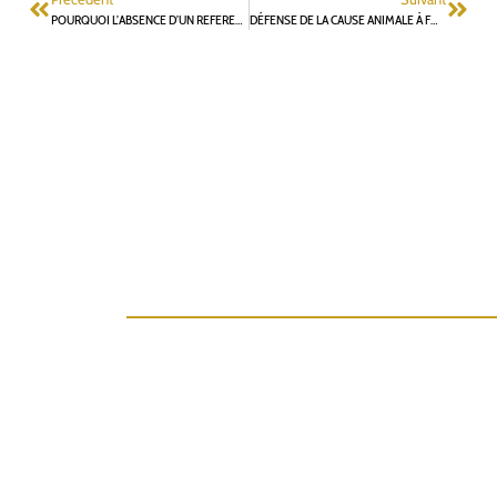
POURQUOI L’ABSENCE D’UN REFERENT ETHIQUE DANS LA COMMUNE POSE PROBLEME ?
DÉFENSE DE LA CAUSE ANIMALE À FONTENAY : QUEL BILAN À PART UN ARRÊTÉ D’INTERDICTION DES CIRQUES ?