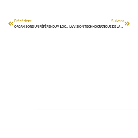
Précédent
Suivant
ORGANISONS UN RÉFÉRENDUM LOCAL SUR LE DEVENIR DE NOTRE CUISINE CENTRALE
LA VISION TECHNOCRATIQUE DE LA DÉPENSE PUBLIQUE LOCALE PAR L’ETAT