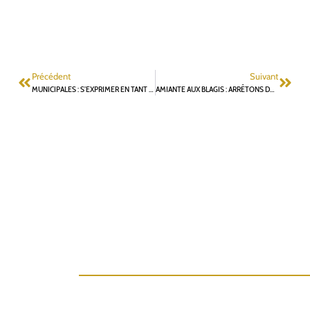
Précédent
Suivant
MUNICIPALES : S’EXPRIMER EN TANT QU’ARTISTE À FONTENAY
AMIANTE AUX BLAGIS : ARRÊTONS DE FAIRE PEUR AUX LOCATAIRES, OCCUPONS-NOUS RÉELLEMENT D’EUX