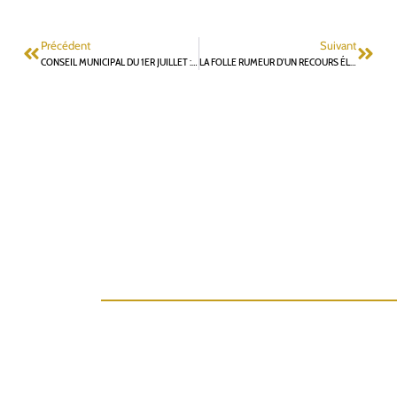
Précédent
Suivant
CONSEIL MUNICIPAL DU 1ER JUILLET : UN DÉBAT HOULEUX SUR LE PROJET DE CUISINE CENTRALE XXL
LA FOLLE RUMEUR D’UN RECOURS ÉLECTORAL SUITE À LA DÉFAITE DE L. VASTEL