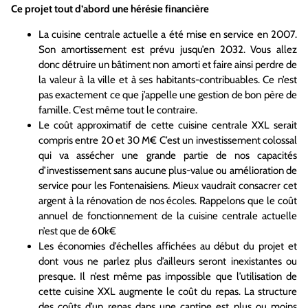
Ce projet tout d’abord une hérésie financière
La cuisine centrale actuelle a été mise en service en 2007.
Son amortissement est prévu jusqu’en 2032. Vous allez
donc détruire un bâtiment non amorti et faire ainsi perdre de
la valeur à la ville et à ses habitants-contribuables. Ce n’est
pas exactement ce que j’appelle une gestion de bon père de
famille. C’est même tout le contraire.
Le coût approximatif de cette cuisine centrale XXL serait
compris entre 20 et 30 M€ C’est un investissement colossal
qui va assécher une grande partie de nos capacités
d’investissement sans aucune plus-value ou amélioration de
service pour les Fontenaisiens. Mieux vaudrait consacrer cet
argent à la rénovation de nos écoles. Rappelons que le coût
annuel de fonctionnement de la cuisine centrale actuelle
n’est que de 60k€
Les économies d’échelles affichées au début du projet et
dont vous ne parlez plus d’ailleurs seront inexistantes ou
presque. Il n’est même pas impossible que l’utilisation de
cette cuisine XXL augmente le coût du repas. La structure
des coûts d’un repas dans une cantine est plus ou moins