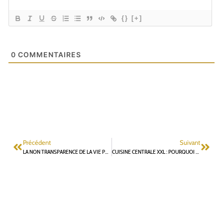
{}
[+]
0
COMMENTAIRES
Précédent
Suivant
LA NON TRANSPARENCE DE LA VIE PUBLIQUE À FONTENAY-AUX-ROSES
CUISINE CENTRALE XXL : POURQUOI CE PROJET EST UNE HÉRÉSIE FINANCIÈRE, ENVIRONNEMENTALE ET POUR LA QUALITÉ DES REPAS