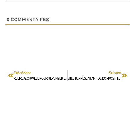
0
COMMENTAIRES
Précédent
Suivant
RELIRE G.ORWELL POUR REPENSER LE COMBAT POLITIQUE À FONTENAY-AUX-ROSES
UN.E REPRÉSENTANT DE L’OPPOSITION À LA COMMISSION D’ATTRIBUTION DES PLACES EN CRÈCHE : UNE INITIATIVE POSITIVE DE LA MAJORITÉ MUNICIPALE