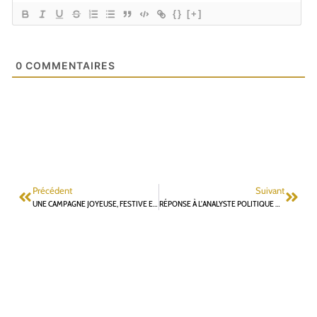
{}
[+]
0
COMMENTAIRES
Précédent
Suivant
UNE CAMPAGNE JOYEUSE, FESTIVE ET QUI RECUEILLE DE PLUS EN PLUS DE SOUTIENS
RÉPONSE À L’ANALYSTE POLITIQUE GLOBE-TROTTER PH CONSTANT