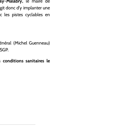
nay-Malabry,
le maire de
’agit donc d’y implanter une
 les pistes cyclables en
 général (Michel Guenneau)
SGP.
 conditions sanitaires le