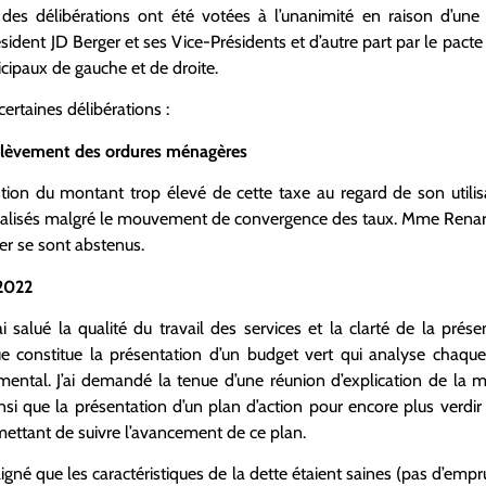
es délibérations ont été votées à l’unanimité en raison d’une 
ésident JD Berger et ses Vice-Présidents et d’autre part par le pact
icipaux de gauche et de droite.
certaines délibérations :
enlèvement des ordures ménagères
tion du montant trop élevé de cette taxe au regard de son utilisat
alisés malgré le mouvement de convergence des taux. Mme Renard
r se sont abstenus.
 2022
 salué la qualité du travail des services et la clarté de la prése
e constitue la présentation d’un budget vert qui analyse chaque
ental. J’ai demandé la tenue d’une réunion d’explication de la m
insi que la présentation d’un plan d’action pour encore plus verdi
mettant de suivre l’avancement de ce plan.
ouligné que les caractéristiques de la dette étaient saines (pas d’emp