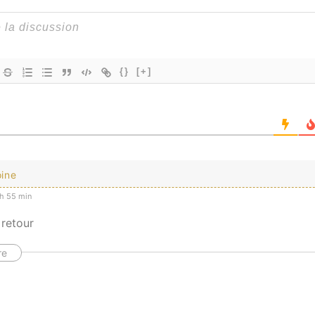
{}
[+]
ine
h 55 min
 retour
re