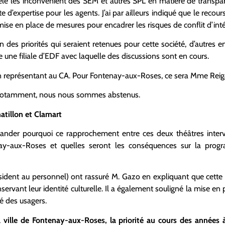
pelé les inconvénient des SEM et autres SPL en matière de transpar
e d’expertise pour les agents. J’ai par ailleurs indiqué que le recou
 mise en place de mesures pour encadrer les risques de conflit d’inté
 des priorités qui seraient retenues pour cette société, d’autres en
ne filiale d’EDF avec laquelle des discussions sont en cours.
son représentant au CA. Pour Fontenay-aux-Roses, ce sera Mme Reig
 notamment, nous nous sommes abstenus.
atillon et Clamart
nder pourquoi ce rapprochement entre ces deux théâtres interve
enay-aux-Roses et quelles seront les conséquences sur la progr
sident au personnel) ont rassuré M. Gazo en expliquant que cett
servant leur identité culturelle. Il a également souligné la mise 
é des usagers.
 ville de Fontenay-aux-Roses, la priorité au cours des années à