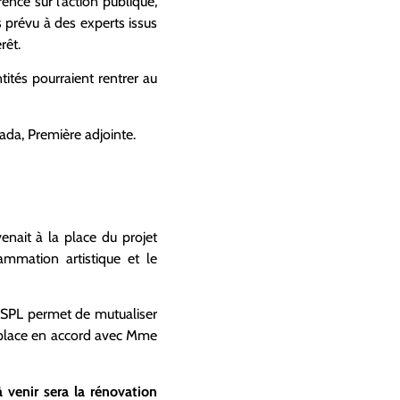
ence sur l’action publique,
rs prévu à des experts issus
rêt.
tités pourraient rentrer au
ada, Première adjointe.
nait à la place du projet
ammation artistique et le
e SPL permet de mutualiser
en place en accord avec Mme
 venir sera la rénovation