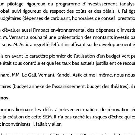
un pilotage rigoureux du programme d’investissement (analyse 
obal, suivi rigoureux du respect des coûts et des délais…). J’ai é
dgétaires (dépenses de carburant, honoraires de conseil, prestatio
é d’évaluer aussi l’impact environnemental des dépenses d’inves
M. Vernant a souhaité une présentation des montants investis par
ens. M. Astic a regretté l’effort insuffisant sur le développement
 en avant le caractère pionnier de l’utilisation d’un budget vert 
tte était sous contrôle et que les taux bas actuels justifiaient ce reco
ard, MM Le Gall, Vernant, Kandel, Astic et moi-même, nous nou
taires (budget annexe de l’assainissement, budget des théâtres), il 
enov
ropos liminaire les défis à relever en matière de rénovation én
 la création de cette SEM. Il n’a pas caché les risques d’échec qui e
nconvénients, il fallait y aller.