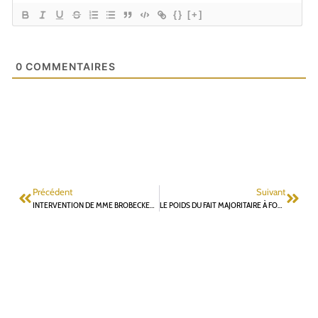
{}
[+]
0
COMMENTAIRES
Précédent
Suivant
INTERVENTION DE MME BROBECKER AUX ASSISES DU RER B
LE POIDS DU FAIT MAJORITAIRE À FONTENAY-AUX-ROSES ET SES DÉRIVES