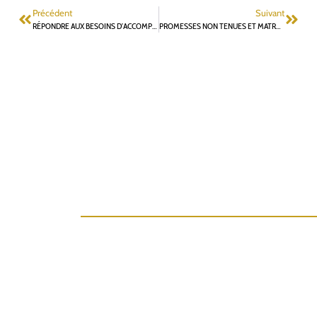
Précédent
Suivant
RÉPONDRE AUX BESOINS D’ACCOMPAGNEMENT À LA SCOLARITÉ ET DE LUTTE CONTRE LE DÉCROCHAGE SCOLAIRE, AMPLIFIÉS PAR LA CRISE SANITAIRE DE LA COVID-19
PROMESSES NON TENUES ET MATRAQUAGE FISCAL DU MAIRE SORTANT DEPUIS 2014