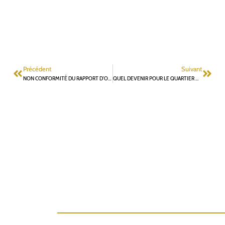
Précédent
Suivant
NON CONFORMITÉ DU RAPPORT D’ORIENTATIONS BUDGÉTAIRES : SAISINE DU PRÉFET DES HAUTS DE SEINE PAR LES ÉLUS DE L’OPPOSITION
QUEL DEVENIR POUR LE QUARTIER DES SORRIÈRES ?