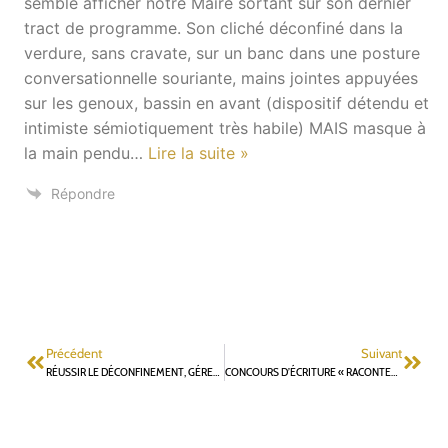
semble afficher notre Maire sortant sur son dernier
tract de programme. Son cliché déconfiné dans la
verdure, sans cravate, sur un banc dans une posture
conversationnelle souriante, mains jointes appuyées
sur les genoux, bassin en avant (dispositif détendu et
intimiste sémiotiquement très habile) MAIS masque à
la main pendu
…
Lire la suite »
Répondre
Précédent
Suivant
RÉUSSIR LE DÉCONFINEMENT, GÉRER LA CRISE, ANTICIPER LE MONDE D’APRÈS
CONCOURS D’ÉCRITURE « RACONTEZ-NOUS VOTRE CONFINEMENT » PETIT PRINCE