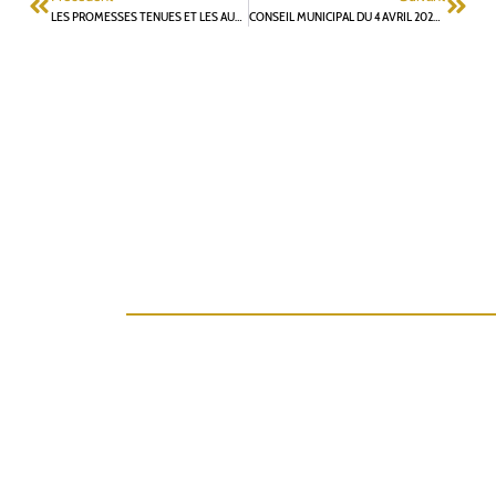
LES PROMESSES TENUES ET LES AUTRES…
CONSEIL MUNICIPAL DU 4 AVRIL 2022 : QUESTIONS ORALES DE G. MERGY