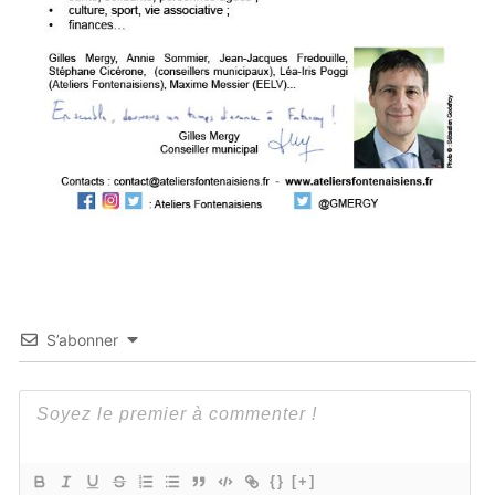
S’abonner
{}
[+]