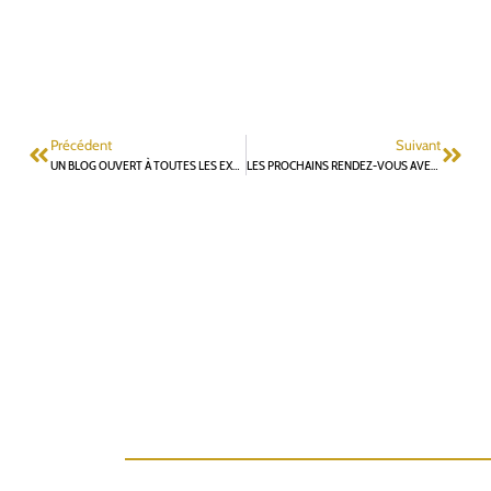
Précédent
Suivant
UN BLOG OUVERT À TOUTES LES EXPRESSIONS CITOYENNES DE FONTENAY-AUX-ROSES
LES PROCHAINS RENDEZ-VOUS AVEC L’ÉQUIPE DES ATELIERS FONTENAISIENS