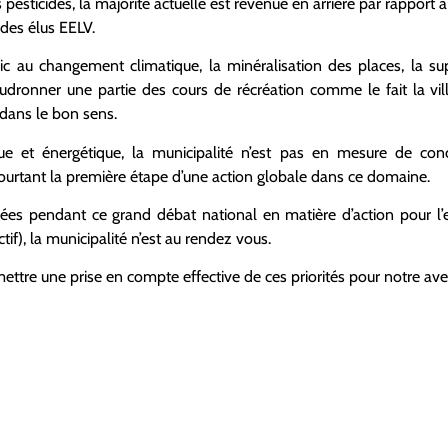
s pesticides, la majorité actuelle est revenue en arrière par rapport à
des élus EELV.
lic au changement climatique, la minéralisation des places, la 
oudronner une partie des cours de récréation comme le fait la vil
 dans le bon sens.
ique et énergétique, la municipalité n’est pas en mesure de co
ourtant la première étape d’une action globale dans ce domaine.
ées pendant ce grand débat national en matière d’action pour l
ctif), la municipalité n’est au rendez vous.
ttre une prise en compte effective de ces priorités pour notre aven