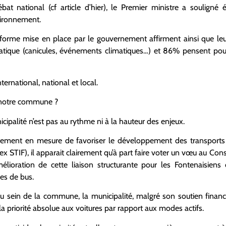
 national (cf article d’hier), le Premier ministre a souligné
nvironnement.
forme mise en place par le gouvernement affirment ainsi que leu
tique (canicules, événements climatiques…) et 86% pensent pouv
ternational, national et local.
e notre commune ?
icipalité n’est pas au rythme ni à la hauteur des enjeux.
ectement en mesure de favoriser le développement des transports
 ex STIF), il apparait clairement qu’à part faire voter un vœu au Con
mélioration de cette liaison structurante pour les Fontenaisiens
es de bus.
au sein de la commune, la municipalité, malgré son soutien financi
a priorité absolue aux voitures par rapport aux modes actifs.