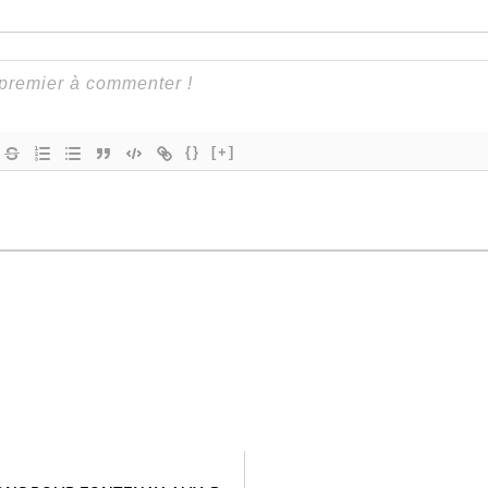
{}
[+]