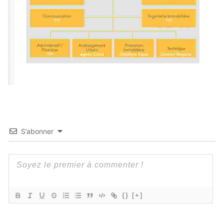
S’abonner
{}
[+]