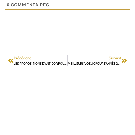
0
COMMENTAIRES
Précédent
Suivant
LES PROPOSITIONS D’ANTICOR POUR DES COMMUNES PLUS ÉTHIQUES : LES ENGAGEMENTS DE LA LISTE « UN TEMPS D’AVANCE POUR FONTENAY » (7/7)
MEILLEURS VOEUX POUR L’ANNÉE 2020