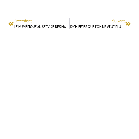
Précédent
Suivant
LE NUMÉRIQUE AU SERVICE DES HABITANTS – PAS À LEUR PLACE.
12 CHIFFRES QUE L’ON NE VEUT PLUS VOIR À FONTENAY : LE VRAI BILAN DE 12 ANS DE GESTION MUNICIPALE PAR LAURENT VASTEL