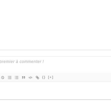
{}
[+]