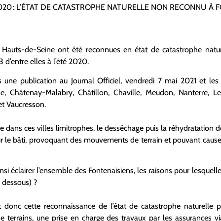
É 2020 : L’ÉTAT DE CATASTROPHE NATURELLE NON RECONNU À
uts-de-Seine ont été reconnues en état de catastrophe natur
 d’entre elles à l’été 2020.
 une publication au Journal Officiel, vendredi 7 mai 2021 et les
, Châtenay-Malabry, Châtillon, Chaville, Meudon, Nanterre, Le
et Vaucresson.
ans ces villes limitrophes, le desséchage puis la réhydratation de
r le bâti, provoquant des mouvements de terrain et pouvant causer 
nsi éclairer l’ensemble des Fontenaisiens, les raisons pour lesquell
ci dessous) ?
et donc cette reconnaissance de l’état de catastrophe naturelle 
terrains, une prise en charge des travaux par les assurances via