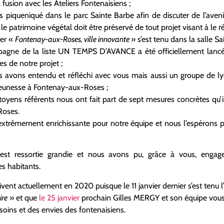
fusion avec les Ateliers Fontenaisiens ;
ns piqueniqué dans le parc Sainte Barbe afin de discuter de l’aveni
le patrimoine végétal doit être préservé de tout projet visant à le ré
ier «
Fontenay-aux-Roses, ville innovante
» s’est tenu dans la salle S
mpagne de la liste UN TEMPS D’AVANCE a été officiellement lanc
s de notre projet ;
avons entendu et réfléchi avec vous mais aussi un groupe de lyc
 jeunesse à Fontenay-aux-Roses ;
toyens référents nous ont fait part de sept mesures concrètes qu’i
Roses.
extrêmement enrichissante pour notre équipe et nous l’espérons 
 est ressortie grandie et nous avons pu, grâce à vous, engage
es habitants.
ent actuellement en 2020 puisque le 11 janvier dernier s’est tenu l’
ire
» et que
le 25 janvier
prochain Gilles MERGY et son équipe vous 
esoins et des envies des fontenaisiens.