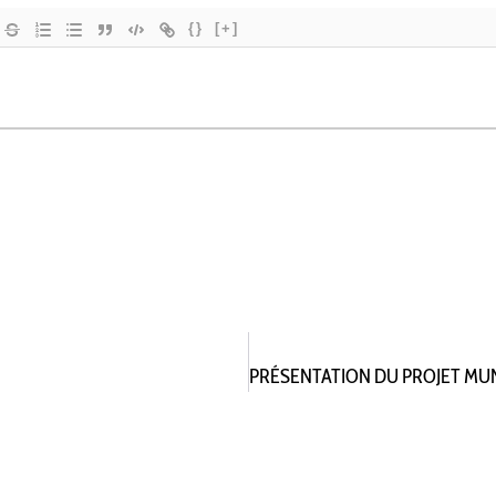
{}
[+]