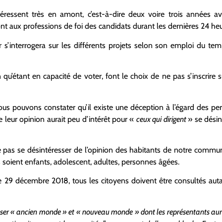
intéressent très en amont, c’est-à-dire deux voire trois années av
ont aux professions de foi des candidats durant les dernières 24 heu
r s’interrogera sur les différents projets selon son emploi du tem
n qu’étant en capacité de voter, font le choix de ne pas s’inscrire s
ous pouvons constater qu’il existe une déception à l’égard des per
e leur opinion aurait peu d’intérêt pour «
ceux qui dirigent
» se désin
e pas se désintéresser de l’opinion des habitants de notre commune,
ils soient enfants, adolescent, adultes, personnes âgées.
 29 décembre 2018, tous les citoyens doivent être consultés auta
poser « ancien monde » et « nouveau monde » dont les représentants aurai