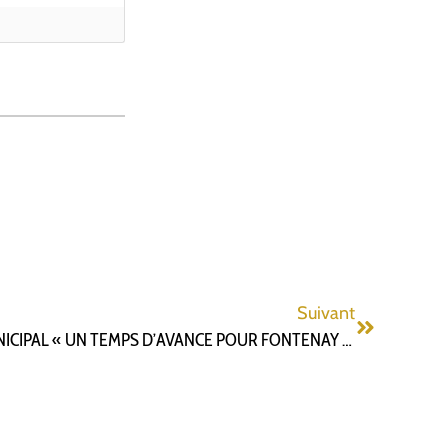
Suivant
PRÉSENTATION DU PROJET MUNICIPAL « UN TEMPS D’AVANCE POUR FONTENAY » : INTRODUCTION ET CONCLUSION DE GILLES MERGY