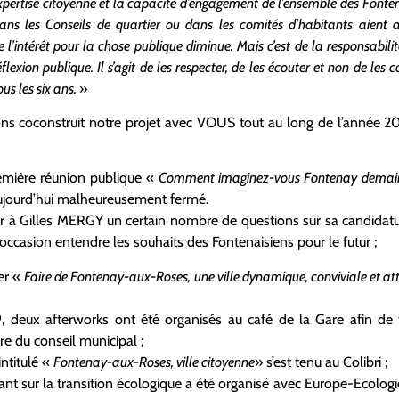
expertise citoyenne et la capacité d’engagement de l’ensemble des Fontenai
ns les Conseils de quartier ou dans les comités d’habitants aient au
e l’intérêt pour la chose publique diminue. Mais c’est de la responsabili
éflexion publique. Il s’agit de les respecter, de les écouter et non de le
ous les six ans.
»
ns coconstruit notre projet avec VOUS tout au long de l’année 2
remière réunion publique «
Comment imaginez-vous Fontenay demai
ujourd’hui malheureusement fermé.
er à Gilles MERGY un certain nombre de questions sur sa candidatur
 occasion entendre les souhaits des Fontenaisiens pour le futur ;
ier «
Faire de Fontenay-aux-Roses, une ville dynamique, conviviale et at
 deux afterworks ont été organisés au café de la Gare afin de fa
re du conseil municipal ;
intitulé «
Fontenay-aux-Roses, ville citoyenne
» s’est tenu au Colibri ;
ortant sur la transition écologique a été organisé avec Europe-Ecolog