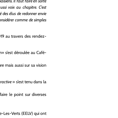
siens. Il faut faire en sorte
ssi voix au chapitre. C’est
té des élus de redonner envie
s considérer comme de simples
019 au travers des rendez-
n
» s’est déroulée au Café-
e mais aussi sur sa vision
tractive
» s’est tenu dans la
ire le point sur diverses
ie-Les-Verts (EELV) qui ont