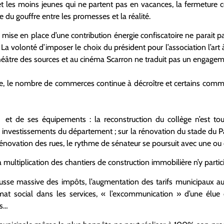
et les moins jeunes qui ne partent pas en vacances, la fermeture c
e du gouffre entre les promesses et la réalité.
a mise en place d’une contribution énergie confiscatoire ne parait 
 La volonté d’imposer le choix du président pour l’association l’art
éâtre des sources et au cinéma Scarron ne traduit pas un engagemen
, le nombre de commerces continue à décroître et certains comme
e et de ses équipements : la reconstruction du collège n’est to
investissements du département ; sur la rénovation du stade du 
énovation des rues, le rythme de sénateur se poursuit avec une ou 
a multiplication des chantiers de construction immobilière n’y partic
ausse massive des impôts, l’augmentation des tarifs municipaux au 
mat social dans les services, « l’excommunication » d’une élue 
ts…