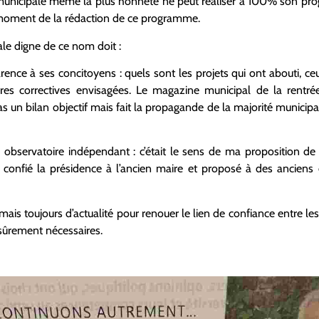
ipe municipale même la plus honnête ne peut réaliser à 100% son 
u moment de la rédaction de ce programme.
le digne de ce nom doit :
rence à ses concitoyens : quels sont les projets qui ont abouti, ceu
res correctives envisagées. Le magazine municipal de la rentrée
as un bilan objectif mais fait la propagande de la majorité municip
n observatoire indépendant : c’était le sens de ma proposition de
s confié la présidence à l’ancien maire et proposé à des anciens é
ais toujours d’actualité pour renouer le lien de confiance entre les
sûrement nécessaires.