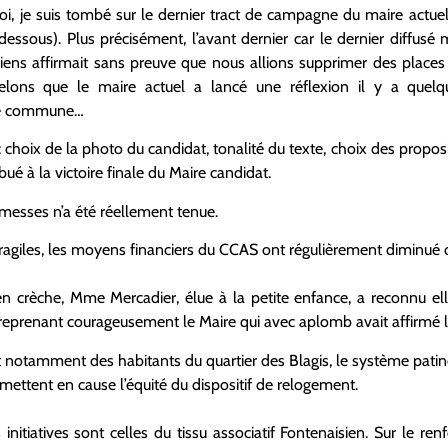
, je suis tombé sur le dernier tract de campagne du maire actue
dessous). Plus précisément, l’avant dernier car le dernier diffusé
siens affirmait sans preuve que nous allions supprimer des places
lons que le maire actuel a lancé une réflexion il y a quelq
re commune…
e : choix de la photo du candidat, tonalité du texte, choix des prop
ué à la victoire finale du Maire candidat.
messes n’a été réellement tenue.
ragiles, les moyens financiers du CCAS ont régulièrement diminué
 en crèche, Mme Mercadier, élue à la petite enfance, a reconnu 
eprenant courageusement le Maire qui avec aplomb avait affirmé le
 notamment des habitants du quartier des Blagis, le système patine
mettent en cause l’équité du dispositif de relogement.
s initiatives sont celles du tissu associatif Fontenaisien. Sur le re