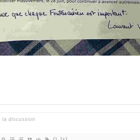
{}
[+]