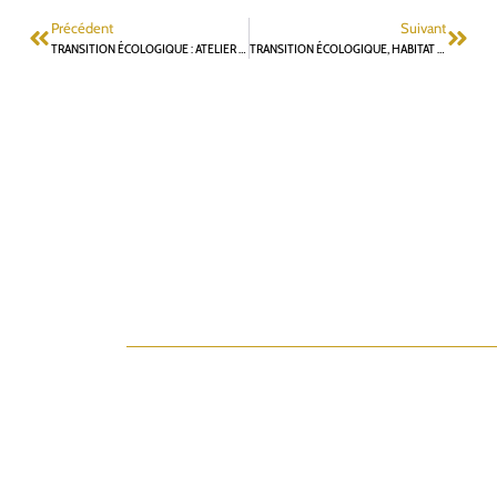
Précédent
Suivant
TRANSITION ÉCOLOGIQUE : ATELIER #4 LE 26 JUIN À 20H00
TRANSITION ÉCOLOGIQUE, HABITAT ET « BASSE TECHNOLOGIE »