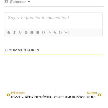
S’abonner
{}
[+]
0
COMMENTAIRES
Précédent
Suivant
CONSEIL MUNICIPAL DU 29 FÉVRIER 2024 QUESTION ORALE DÉPOSÉE PAR GILLES MERGY CONCERNANT LE PROJET DE CHANTIER DE CONSTRUCTION IMMOBILIÈRE SUR L’ILOT POTIERS
COMPTE RENDU DU CONSEIL MUNICIPAL DU 29 FÉVRIER 2024