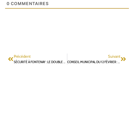
0
COMMENTAIRES
Précédent
Suivant
SÉCURITÉ À FONTENAY : LE DOUBLE ÉCHEC DE LAURENT VASTEL
CONSEIL MUNICIPAL DU 12 FÉVRIER : QUESTIONS ORALES DU GROUPE ATELIERS FONTENAISIENS