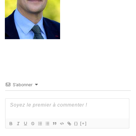
S’abonner
{}
[+]