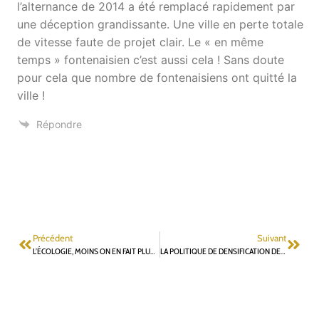
l’alternance de 2014 a été remplacé rapidement par
une déception grandissante. Une ville en perte totale
de vitesse faute de projet clair. Le « en même
temps » fontenaisien c’est aussi cela ! Sans doute
pour cela que nombre de fontenaisiens ont quitté la
ville !
Répondre
Précédent
Suivant
L’ÉCOLOGIE, MOINS ON EN FAIT PLUS ON EN PARLE ?
LA POLITIQUE DE DENSIFICATION DE LA VILLE DE FONTENAY-AUX-ROSES SE HEURTE AUX OBJECTIFS DE LA STRATÉGIE NATIONALE BAS CARBONE