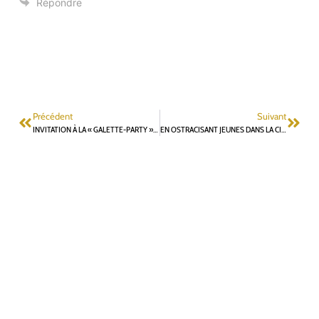
Répondre
Précédent
Suivant
INVITATION À LA « GALETTE-PARTY » DE LA MAIRIE DE FONTENAY-AUX-ROSES
EN OSTRACISANT JEUNES DANS LA CITÉ, LE MAIRE FRAGILISE SON ACTION ET SA CRÉDIBILITÉ VIS À VIS DU DÉPARTEMENT DES HAUTS-DE-SEINE