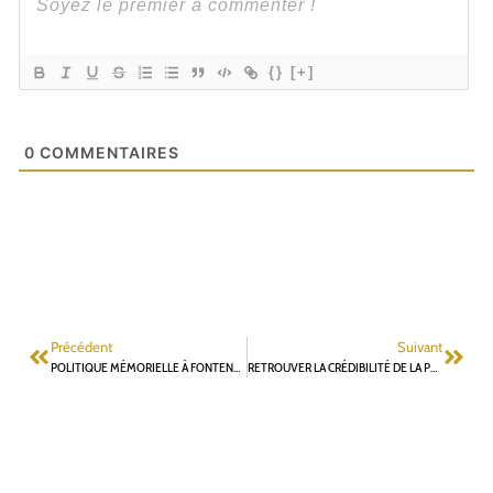
{}
[+]
0
COMMENTAIRES
Précédent
Suivant
POLITIQUE MÉMORIELLE À FONTENAY-AUX-ROSES: AU-DELÀ DES CÉRÉMONIES COMMÉMORATIVES
RETROUVER LA CRÉDIBILITÉ DE LA PAROLE PUBLIQUE ET FAIRE DE FONTENAY UNE VILLE CITOYENNE