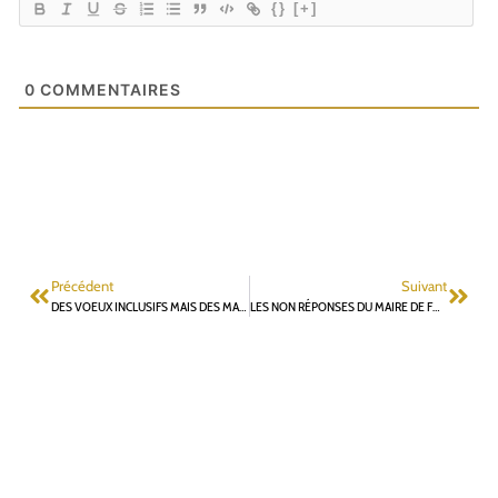
{}
[+]
0
COMMENTAIRES
Précédent
Suivant
DES VOEUX INCLUSIFS MAIS DES MARGES DE PROGRÈS POUR NE PAS DISCRIMINER L’OPPOSITION
LES NON RÉPONSES DU MAIRE DE FONTENAY-AUX-ROSES : MANQUE DE RESPECT OU PEUR DE LA VÉRITÉ ?