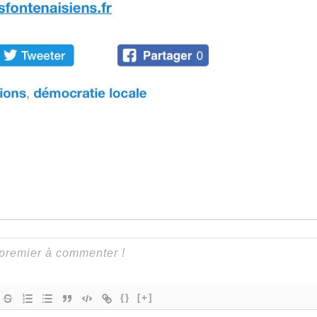
{}
[+]