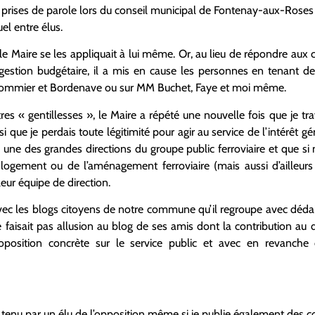
rises de parole lors du conseil municipal de Fontenay-aux-Roses d
l entre élus.
e Maire se les appliquait à lui même. Or, au lieu de répondre aux c
gestion budgétaire, il a mis en cause les personnes en tenant d
mmier et Bordenave ou sur MM Buchet, Faye et moi même.
es « gentillesses », le Maire a répété une nouvelle fois que je tr
 que je perdais toute légitimité pour agir au service de l’intérêt gé
ns une des grandes directions du groupe public ferroviaire et que s
logement ou de l’aménagement ferroviaire (mais aussi d’ailleurs 
leur équipe de direction.
avec les blogs citoyens de notre commune qu’il regroupe avec dédai
e faisait pas allusion au blog de ses amis dont la contribution au 
oposition concrète sur le service public et avec en revanch
 tenu par un élu de l’opposition même si je publie également des co