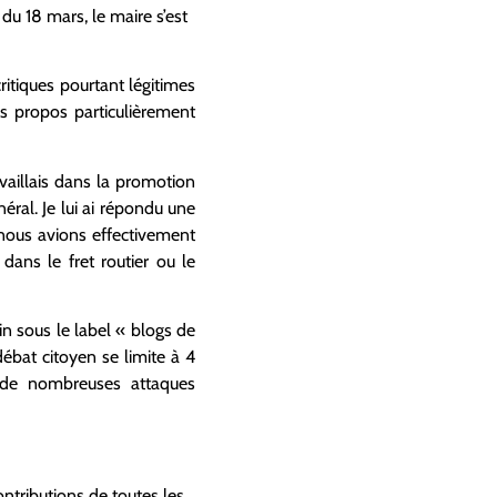
u 18 mars, le maire s’est
ritiques pourtant légitimes
es propos particulièrement
availlais dans la promotion
néral. Je lui ai répondu une
i nous avions effectivement
dans le fret routier ou le
n sous le label « blogs de
débat citoyen se limite à 4
e de nombreuses attaques
ntributions de toutes les