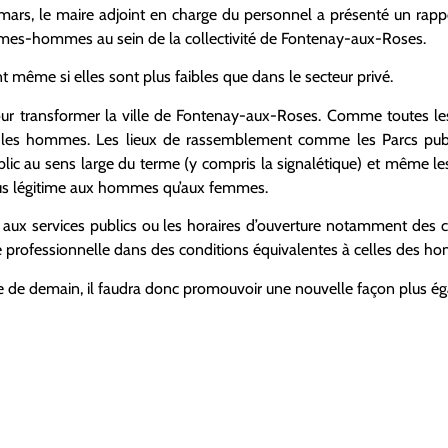
mars, le maire adjoint en charge du personnel a présenté un rappor
femmes-hommes au sein de la collectivité de Fontenay-aux-Roses.
t même si elles sont plus faibles que dans le secteur privé.
pour transformer la ville de Fontenay-aux-Roses. Comme toutes l
 les hommes. Les lieux de rassemblement comme les Parcs public
ublic au sens large du terme (y compris la signalétique) et même l
us légitime aux hommes qu’aux femmes.
 aux services publics ou les horaires d’ouverture notamment des 
é professionnelle dans des conditions équivalentes à celles des h
lle de demain, il faudra donc promouvoir une nouvelle façon plus ég