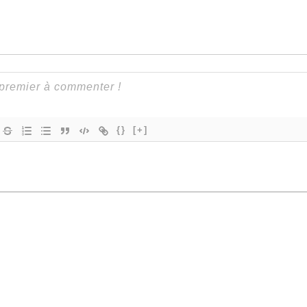
{}
[+]