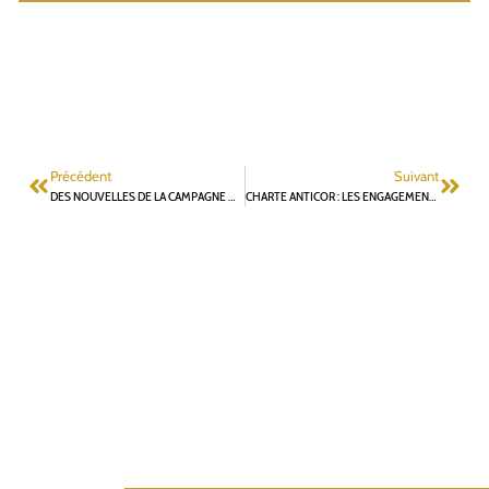
Précédent
Suivant
DES NOUVELLES DE LA CAMPAGNE MUNICIPALE
CHARTE ANTICOR : LES ENGAGEMENTS DE LA LISTE « UN TEMPS D’AVANCE POUR FONTENAY »