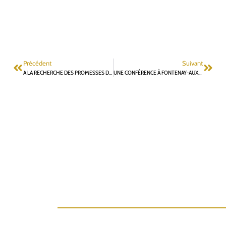
Précédent
Suivant
A LA RECHERCHE DES PROMESSES DISPARUES…
UNE CONFÉRENCE À FONTENAY-AUX-ROSES SUR L’ORIGINE CULTURELLE DE L’APPEL DU 18 JUIN ?