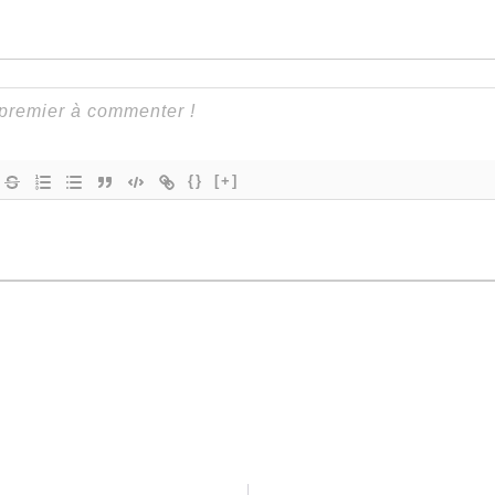
{}
[+]