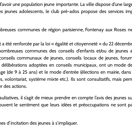
voir une population jeune importante. La ville dispose d’une large 
les jeunes adolescents, le club pré-ados propose des services impo
ombreuses communes de région parisienne, Fontenay aux Roses ne
et a été renforcée par la loi « égalité et citoyenneté » du 22 décemb
 nombreuses communes des conseils d’enfants et/ou de jeunes a
 conseils communaux de jeunes, conseils locaux de jeunes, forum 
s délibérations adoptées en conseils municipaux, ont un mode d
ge (de 9 à 25 ans) et le mode d’entrée (élections en mairie, dans 
s, volontariat, système mixte etc.). Ils sont consultatifs, mais pe
er des actions.
ultatives, il s’agit de mieux prendre en compte l’avis des jeunes s
 souvent le sentiment que leurs idées et préoccupations ne sont 
ormes d’incitation des jeunes à s’impliquer.