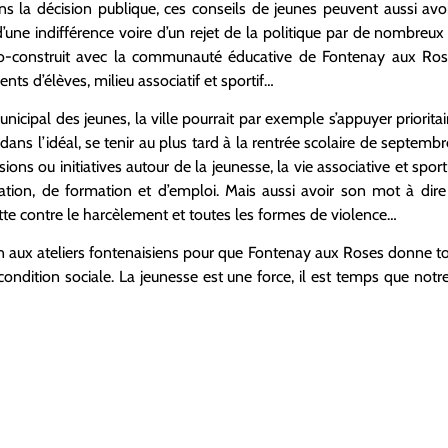
ns la décision publique, ces conseils de jeunes peuvent aussi av
d’une indifférence voire d’un rejet de la politique par de nombreux
t co-construit avec la communauté éducative de Fontenay aux Rose
ents d’élèves, milieu associatif et sportif…
unicipal des jeunes, la ville pourrait par exemple s’appuyer priorita
 dans l’idéal, se tenir au plus tard à la rentrée scolaire de septemb
ions ou initiatives autour de la jeunesse, la vie associative et sportiv
tation, de formation et d’emploi. Mais aussi avoir son mot à dir
utte contre le harcèlement et toutes les formes de violence…
n aux ateliers fontenaisiens pour que Fontenay aux Roses donne to
condition sociale. La jeunesse est une force, il est temps que notre