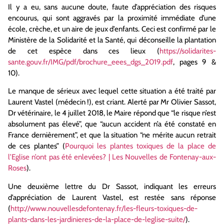
Il y a eu, sans aucune doute, faute d’appréciation des risques
encourus, qui sont aggravés par la proximité immédiate d’une
école, crèche, et un aire de jeux d’enfants. Ceci est confirmé par le
Ministère de la Solidarité et la Santé, qui déconseille la plantation
de cet espèce dans ces lieux (
https://solidarites-
sante.gouv.fr/IMG/pdf/brochure_eees_dgs_2019.pdf
, pages 9 &
10).
Le manque de sérieux avec lequel cette situation a été traité par
Laurent Vastel (médecin !), est criant. Alerté par Mr Olivier Sassot,
Dr vétérinaire, le 4 juillet 2018, le Maire répond que “le risque n’est
absolument pas élevé”, que “aucun accident n’a été constaté en
France dernièrement”, et que la situation “ne mérite aucun retrait
de ces plantes” (
Pourquoi les plantes toxiques de la place de
l’Eglise n’ont pas été enlevées? | Les Nouvelles de Fontenay-aux-
Roses
).
Une deuxième lettre du Dr Sassot, indiquant les erreurs
d’appréciation de Laurent Vastel, est restée sans réponse
(
http://www.nouvellesdefontenay.fr/les-fleurs-toxiques-de-
plants-dans-les-jardinieres-de-la-place-de-leglise-suite/
).