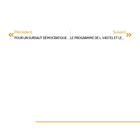
Précédent
Suivant
POUR UN SURSAUT DÉMOCRATIQUE À FONTENAY-AUX-ROSES
LE PROGRAMME DE L. VASTEL ET LES RISQUES D’HYPERDENSIFICATION