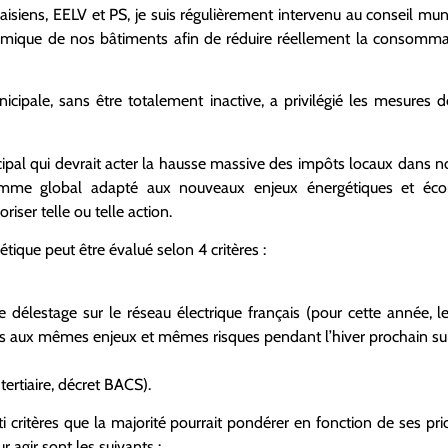
isiens, EELV et PS, je suis régulièrement intervenu au conseil muni
ermique de nos bâtiments afin de réduire réellement la consomma
icipale, sans être totalement inactive, a privilégié les mesure
ipal qui devrait acter la hausse massive des impôts locaux dans 
amme global adapté aux nouveaux enjeux énergétiques et éco
oriser telle ou telle action.
ique peut être évalué selon 4 critères :
e délestage sur le réseau électrique français (pour cette année, le
 aux mêmes enjeux et mêmes risques pendant l’hiver prochain surtou
tertiaire, décret BACS).
 critères que la majorité pourrait pondérer en fonction de ses priori
agir sont les suivants :