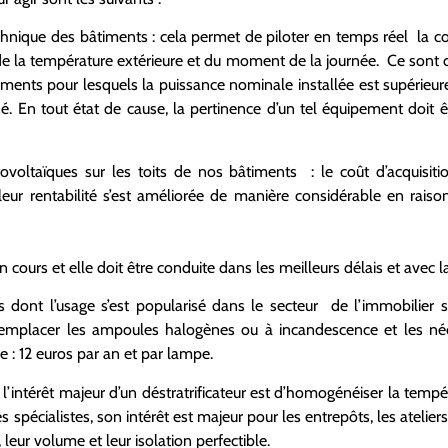
echnique des bâtiments : cela permet de piloter en temps réel la
de la température extérieure et du moment de la journée. Ce sont d
timents pour lesquels la puissance nominale installée est supérieur
. En tout état de cause, la pertinence d’un tel équipement doit ê
voltaïques sur les toits de nos bâtiments : le coût d’acquisitio
eur rentabilité s’est améliorée de manière considérable en raiso
 cours et elle doit être conduite dans les meilleurs délais et avec l
 dont l’usage s’est popularisé dans le secteur de l’immobilier s
de remplacer les ampoules halogènes ou à incandescence et les 
e : 12 euros par an et par lampe.
r : l’intérêt majeur d’un déstratrificateur est d’homogénéiser la tem
es spécialistes, son intérêt est majeur pour les entrepôts, les ateli
leur volume et leur isolation perfectible.