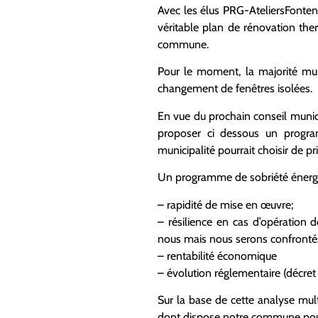
Avec les élus PRG-AteliersFontena
véritable plan de rénovation th
commune.
Pour le moment, la majorité mun
changement de fenêtres isolées.
En vue du prochain conseil munic
proposer ci dessous un progr
municipalité pourrait choisir de pri
Un programme de sobriété énergét
– rapidité de mise en œuvre;
– résilience en cas d’opération d
nous mais nous serons confrontés
– rentabilité économique
– évolution réglementaire (décret 
Sur la base de cette analyse multi
dont dispose notre commune pour 