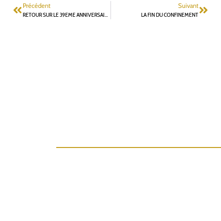
Précédent
Suivant
RETOUR SUR LE 39EME ANNIVERSAIRE DE L’ÉLECTION DE F.MITTERRAND : UN NOUVEL ESPOIR MIS À MAL PAR LA MONDIALISATION
LA FIN DU CONFINEMENT