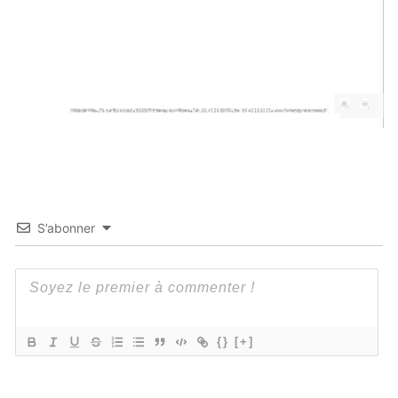
S’abonner
{}
[+]