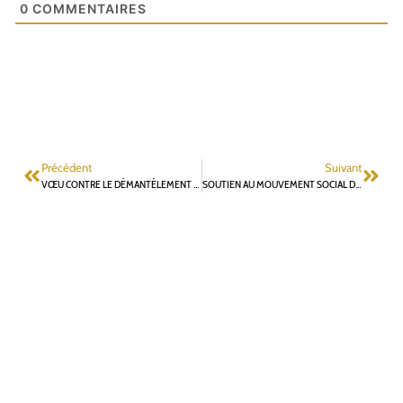
0
COMMENTAIRES
Précédent
Suivant
VŒU CONTRE LE DÉMANTÈLEMENT DE L’IRSN DÉPOSÉ PAR M. MESSIER
SOUTIEN AU MOUVEMENT SOCIAL DU 7 MARS