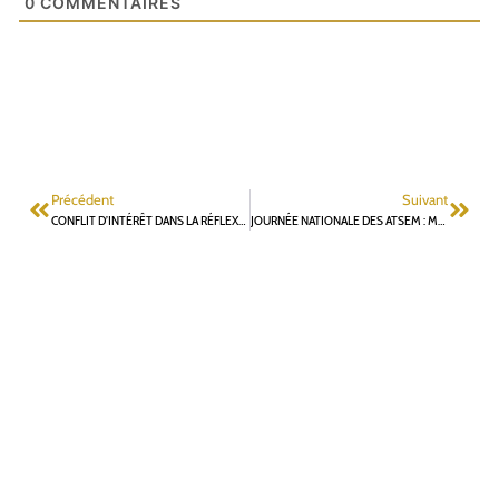
0
COMMENTAIRES
Précédent
Suivant
CONFLIT D’INTÉRÊT DANS LA RÉFLEXION POLITIQUE LOCALE
JOURNÉE NATIONALE DES ATSEM : MERCI À CES ACTEURS CLÉ DE NOS ÉCOLES !