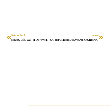
Précédent
Suivant
L’EDITO DE L. VASTEL DE FÉVRIER 2026 : L’EXEMPLE PARFAIT DE LA COMMUNICATION FALLACIEUSE
REFONDER L’URBANISME À FONTENAY-AUX-ROSES