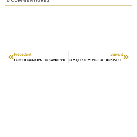
0
COMMENTAIRES
Précédent
Suivant
CONSEIL MUNICIPAL DU 8 AVRIL : PROJETS D’AMENDEMENT DÉPOSÉS PAR LES ÉLUS DU GROUPE SOCIALISTE, CITOYEN ET ECOLOGISTE
LA MAJORITÉ MUNICIPALE IMPOSE UNE HAUSSE SANS PRÉCÉDENT DE LA FISCALITÉ LOCALE