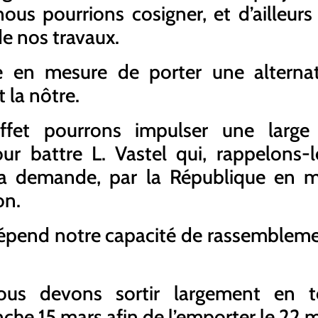
ous pourrions cosigner, et d’ailleurs 
de nos travaux.
te en mesure de porter une alternat
t la nôtre.
ffet pourrons impulser une larg
r battre L. Vastel qui, rappelons-l
 sa demande, par la République en ma
on.
épend notre capacité de rassembleme
ous devons sortir largement en tê
che 15 mars afin de l’emporter le 22 