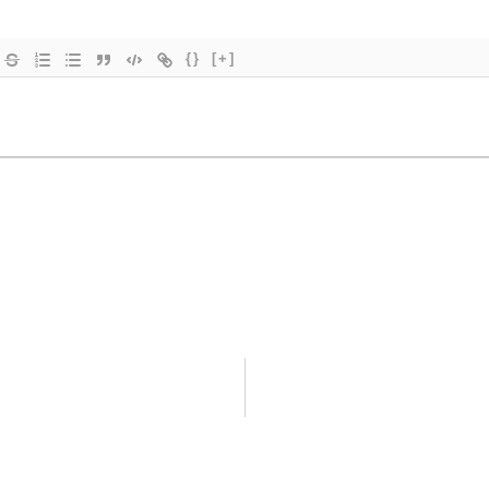
{}
[+]