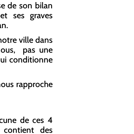
se de son bilan
 et ses graves
an.
otre ville dans
 nous, pas une
qui conditionne
 nous rapproche
acune de ces 4
 contient des