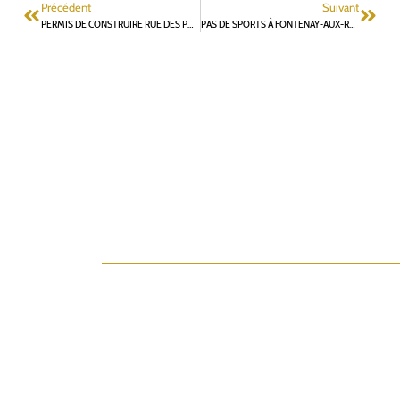
Précédent
Suivant
PERMIS DE CONSTRUIRE RUE DES POTIERS : LE MAIRE NE S’Y SERAIT PAS PRIS AUTREMENT POUR RETARDER LE RELOGEMENT DES HABITANTS DES BLAGIS…
PAS DE SPORTS À FONTENAY-AUX-ROSES PENDANT LES VACANCES DE NOËL