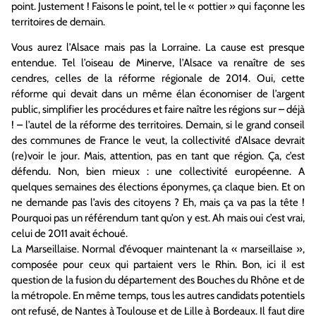
point. Justement ! Faisons le point, tel le « pottier » qui façonne les
territoires de demain.
Vous aurez l’Alsace mais pas la Lorraine. La cause est presque
entendue. Tel l’oiseau de Minerve, l’Alsace va renaître de ses
cendres, celles de la réforme régionale de 2014. Oui, cette
réforme qui devait dans un même élan économiser de l’argent
public, simplifier les procédures et faire naître les régions sur – déjà
! – l’autel de la réforme des territoires. Demain, si le grand conseil
des communes de France le veut, la collectivité d’Alsace devrait
(re)voir le jour. Mais, attention, pas en tant que région. Ça, c’est
défendu. Non, bien mieux : une collectivité européenne. A
quelques semaines des élections éponymes, ça claque bien. Et on
ne demande pas l’avis des citoyens ? Eh, mais ça va pas la tête !
Pourquoi pas un référendum tant qu’on y est. Ah mais oui c’est vrai,
celui de 2011 avait échoué.
La Marseillaise. Normal d’évoquer maintenant la « marseillaise »,
composée pour ceux qui partaient vers le Rhin. Bon, ici il est
question de la fusion du département des Bouches du Rhône et de
la métropole. En même temps, tous les autres candidats potentiels
ont refusé, de Nantes à Toulouse et de Lille à Bordeaux. Il faut dire