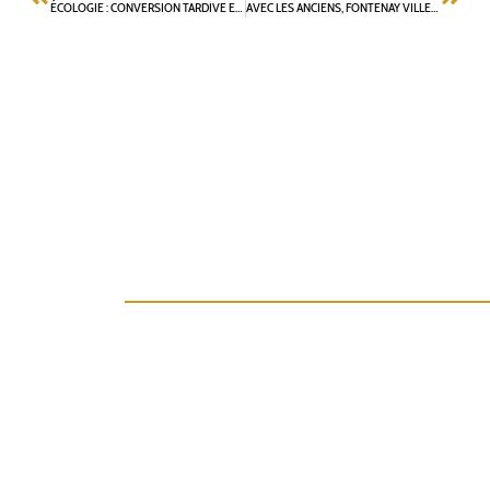
ÉCOLOGIE : CONVERSION TARDIVE ET FAUSSES CROYANCES
AVEC LES ANCIENS, FONTENAY VILLE ÉCOLOGIQUE, SEREINE ET SOLIDAIRE