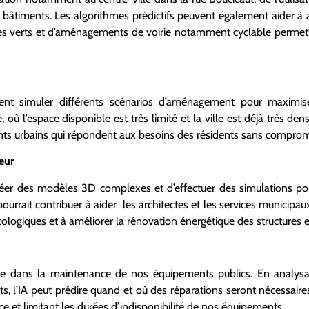
bâtiments. Les algorithmes prédictifs peuvent également aider à an
s verts et d’aménagements de voirie notamment cyclable permetta
nt simuler différents scénarios d’aménagement pour maximiser 
 l’espace disponible est très limité et la ville est déjà très dens
s urbains qui répondent aux besoins des résidents sans compromet
eur
créer des modèles 3D complexes et d’effectuer des simulations p
pourrait contribuer à aider les architectes et les services munici
ologiques et à améliorer la rénovation énergétique des structures e
ôle dans la maintenance de nos équipements publics. En analys
ts, l’IA peut prédire quand et où des réparations seront nécessaires,
ce et limitant les durées d’indisponibilité de nos équipements.