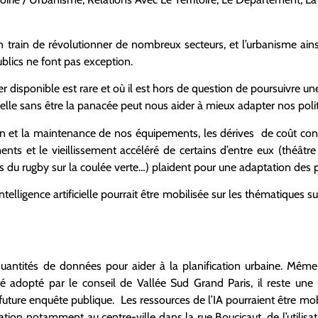
st en train de révolutionner de nombreux secteurs, et l’urbanisme ain
lics ne font pas exception.
disponible est rare et où il est hors de question de poursuivre une
ficielle sans être la panacée peut nous aider à mieux adapter nos pol
on et la maintenance de nos équipements, les dérives de coût con
nts et le vieillissement accéléré de certains d’entre eux (théâtr
 du rugby sur la coulée verte…) plaident pour une adaptation des po
intelligence artificielle pourrait être mobilisée sur les thématiques s
antités de données pour aider à la planification urbaine. Même 
 adopté par le conseil de Vallée Sud Grand Paris, il reste une 
 future enquête publique. Les ressources de l’IA pourraient être mo
tion notamment au centre-ville dans la rue Boucicaut, de l’utilisa