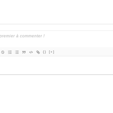
{}
[+]