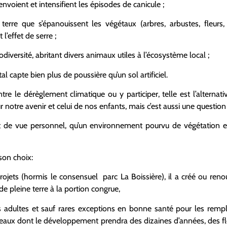
voient et intensifient les épisodes de canicule ;
 terre que s’épanouissent les végétaux (arbres, arbustes, fleurs
l’effet de serre ;
iodiversité, abritant divers animaux utiles à l’écosystème local ;
al capte bien plus de poussière qu’un sol artificiel.
tre le dérèglement climatique ou y participer, telle est l’alternat
 notre avenir et celui de nos enfants, mais c’est aussi une question 
int de vue personnel, qu’un environnement pourvu de végétation est
 son choix:
ojets (hormis le consensuel parc La Boissière), il a créé ou renouv
e pleine terre à la portion congrue,
adultes et sauf rares exceptions en bonne santé pour les remplac
seaux dont le développement prendra des dizaines d’années, des 