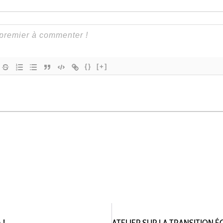
{}
[+]
 !