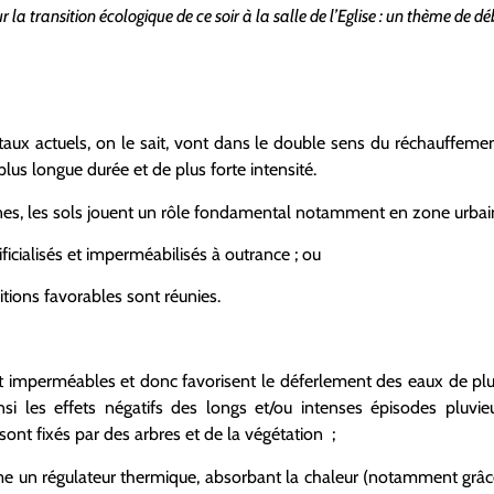
r la transition écologique de ce soir à la salle de l’Eglise : un thème de 
x actuels, on le sait, vont dans le double sens du réchauffement
lus longue durée et de plus forte intensité.
es, les sols jouent un rôle fondamental notamment en zone urbain
tificialisés et imperméabilisés à outrance ; ou
itions favorables sont réunies.
ont imperméables et donc favorisent le déferlement des eaux de plui
ainsi les effets négatifs des longs et/ou intenses épisodes pluv
 sont fixés par des arbres et de la végétation ;
me un régulateur thermique, absorbant la chaleur (notamment grâce 