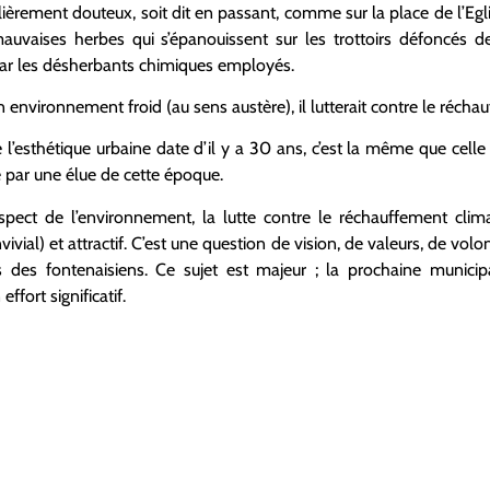
lièrement douteux, soit dit en passant, comme sur la place de l’Egl
 mauvaises herbes qui s’épanouissent sur les trottoirs défoncés de
 par les désherbants chimiques employés.
un environnement froid (au sens austère), il lutterait contre le réch
 l’esthétique urbaine date d’il y a 30 ans, c’est la même que celle
par une élue de cette époque.
respect de l’environnement, la lutte contre le réchauffement cli
vial) et attractif. C’est une question de vision, de valeurs, de volo
 des fontenaisiens. Ce sujet est majeur ; la prochaine municip
ffort significatif.